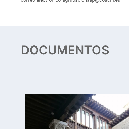
correo electrónico
agrupacionaap@coacm.es
DOCUMENTOS