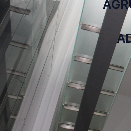
AGR
A