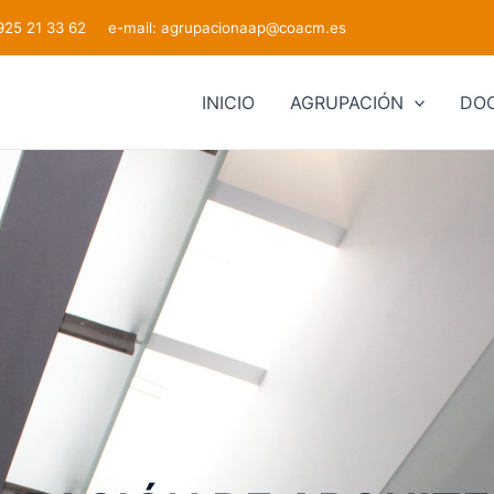
 925 21 33 62 e-mail:
agrupacionaap@coacm.es
INICIO
AGRUPACIÓN
DO